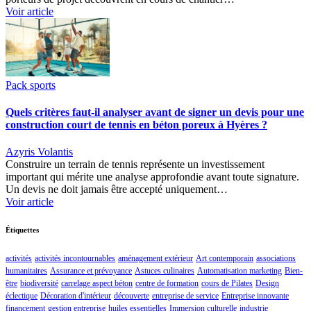
Voir article
Pack sports
Quels critères faut-il analyser avant de signer un devis pour une
construction court de tennis en béton poreux à Hyères ?
Azyris Volantis
Construire un terrain de tennis représente un investissement
important qui mérite une analyse approfondie avant toute signature.
Un devis ne doit jamais être accepté uniquement…
Voir article
Étiquettes
activités
activités incontournables
aménagement extérieur
Art contemporain
associations
humanitaires
Assurance et prévoyance
Astuces culinaires
Automatisation marketing
Bien-
être
biodiversité
carrelage aspect béton
centre de formation
cours de Pilates
Design
éclectique
Décoration d'intérieur
découverte
entreprise de service
Entreprise innovante
financement
gestion entreprise
huiles essentielles
Immersion culturelle
industrie