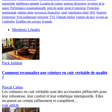
automobile
intelligence animale
Location de voiture
moteurs électriques
mystères de la
nature
Performance organisationnelle
perte de poids
projet d’entreprise
Protection
patrimoniale
relation client
ressources financières
santé
satisfaction client
SEO
Stratégie
d'entreprise
Style traditionnel
trésorerie
TVA
Ultimate frisbee
voitures de luxe
voyage au
Cambodge
Équilibre des saveurs
éventails
Mentions Légales
Pack fashion
Comment reconnaître une ceinture en cuir véritable de qualité
?
Pascal Cabus
Les ceintures en cuir véritable sont des accessoires plébiscités pour
leur robustesse, leur confort et leur esthétique intemporelle. Elles
incarnent un certain raffinement et complètent…
voir article