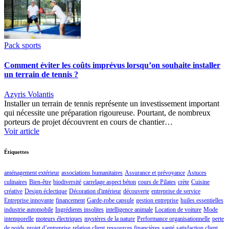
Pack sports
Comment éviter les coûts imprévus lorsqu’on souhaite installer
un terrain de tennis ?
Azyris Volantis
Installer un terrain de tennis représente un investissement important
qui nécessite une préparation rigoureuse. Pourtant, de nombreux
porteurs de projet découvrent en cours de chantier…
Voir article
Étiquettes
aménagement extérieur
associations humanitaires
Assurance et prévoyance
Astuces
culinaires
Bien-être
biodiversité
carrelage aspect béton
cours de Pilates
crète
Cuisine
créative
Design éclectique
Décoration d'intérieur
découverte
entreprise de service
Entreprise innovante
financement
Garde-robe capsule
gestion entreprise
huiles essentielles
industrie automobile
Ingrédients insolites
intelligence animale
Location de voiture
Mode
intemporelle
moteurs électriques
mystères de la nature
Performance organisationnelle
perte
de poids
projet d’entreprise
relation client
ressources financières
santé
satisfaction client