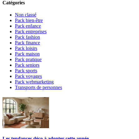
Catégories
Non classé
Pack bien-être
Pack enfance
Pack entreprises
Pack fashion
Pack finance
Pack loisirs
Pack maison
Pack pratique
Pack seniors
Pack sports
Pack voyages
Pack webmarketing
Transports de personnes
Les tendances déco à adopter cette année