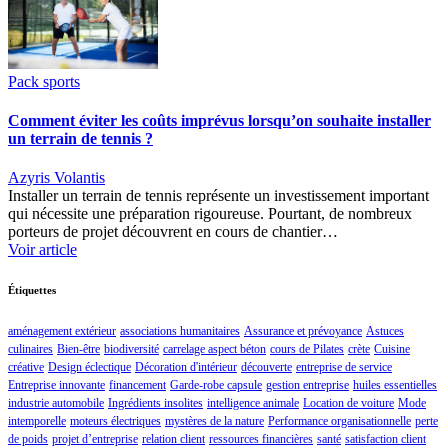
Pack sports
Comment éviter les coûts imprévus lorsqu’on souhaite installer
un terrain de tennis ?
Azyris Volantis
Installer un terrain de tennis représente un investissement important
qui nécessite une préparation rigoureuse. Pourtant, de nombreux
porteurs de projet découvrent en cours de chantier…
Voir article
Étiquettes
aménagement extérieur
associations humanitaires
Assurance et prévoyance
Astuces
culinaires
Bien-être
biodiversité
carrelage aspect béton
cours de Pilates
crète
Cuisine
créative
Design éclectique
Décoration d'intérieur
découverte
entreprise de service
Entreprise innovante
financement
Garde-robe capsule
gestion entreprise
huiles essentielles
industrie automobile
Ingrédients insolites
intelligence animale
Location de voiture
Mode
intemporelle
moteurs électriques
mystères de la nature
Performance organisationnelle
perte
de poids
projet d’entreprise
relation client
ressources financières
santé
satisfaction client