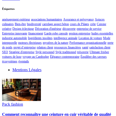
Étiquettes
aménagement extérieur
associations humanitaires
Assurance et prévoyance
Astuces
culinaires
Bien-être
biodiversité
carrelage aspect béton
cours de Pilates
crète
Cuisine
créative
Design éclectique
Décoration d'intérieur
découverte
entreprise de service
Entreprise innovante
financement
Garde-robe capsule
gestion entreprise
huiles essentielles
industrie automobile
Ingrédients insolites
intelligence animale
Location de voiture
Mode
intemporelle
moteurs électriques
mystères de la nature
Performance organisationnelle
perte
de poids
projet d’entreprise
relation client
ressources financières
santé
satisfaction client
SEO
Stratégie d'entreprise
Style personnel
Style traditionnel
trésorerie
Ultimate frisbee
voitures de luxe
voyage au Cambodge
Élégance contemporaine
Équilibre des saveurs
écosystèmes
éventails
Mentions Légales
Pack fashion
Comment reconnaître une ceinture en cuir véritable de qualité