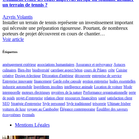
un terrain de tennis ?
Azyris Volantis
Installer un terrain de tennis représente un investissement important
qui nécessite une préparation rigoureuse. Pourtant, de nombreux
porteurs de projet découvrent en cours de chantier…
Voir article
Étiquettes
aménagement extérieur
associations humanitaires
Assurance et prévoyance
Astuces
culinaires
Bien-être
biodiversité
carrelage aspect béton
cours de Pilates
crète
Cuisine
créative
Design éclectique
Décoration d'intérieur
découverte
entreprise de service
Entreprise innovante
financement
Garde-robe capsule
gestion entreprise
huiles essentielles
industrie automobile
Ingrédients insolites
intelligence animale
Location de voiture
Mode
intemporelle
moteurs électriques
mystères de la nature
Performance organisationnelle
perte
de poids
projet d’entreprise
relation client
ressources financières
santé
satisfaction client
SEO
Stratégie d'entreprise
Style personnel
Style traditionnel
trésorerie
Ultimate frisbee
voitures de luxe
voyage au Cambodge
Élégance contemporaine
Équilibre des saveurs
écosystèmes
éventails
Mentions Légales