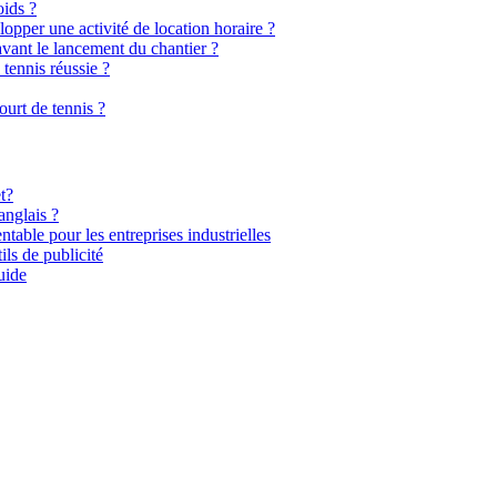
oids ?
elopper une activité de location horaire ?
avant le lancement du chantier ?
 tennis réussie ?
urt de tennis ?
t?
anglais ?
ntable pour les entreprises industrielles
ils de publicité
uide