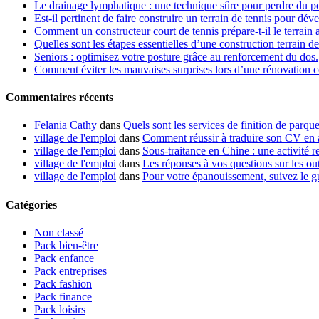
Le drainage lymphatique : une technique sûre pour perdre du p
Est-il pertinent de faire construire un terrain de tennis pour dév
Comment un constructeur court de tennis prépare-t-il le terrain 
Quelles sont les étapes essentielles d’une construction terrain de
Seniors : optimisez votre posture grâce au renforcement du dos.
Comment éviter les mauvaises surprises lors d’une rénovation co
Commentaires récents
Felania Cathy
dans
Quels sont les services de finition de parque
village de l'emploi
dans
Comment réussir à traduire son CV en 
village de l'emploi
dans
Sous-traitance en Chine : une activité re
village de l'emploi
dans
Les réponses à vos questions sur les out
village de l'emploi
dans
Pour votre épanouissement, suivez le g
Catégories
Non classé
Pack bien-être
Pack enfance
Pack entreprises
Pack fashion
Pack finance
Pack loisirs