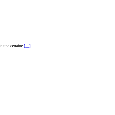
ée une certaine
[…]