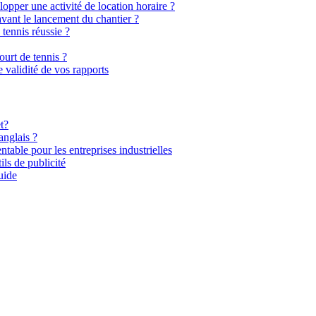
elopper une activité de location horaire ?
avant le lancement du chantier ?
 tennis réussie ?
urt de tennis ?
e validité de vos rapports
t?
anglais ?
ntable pour les entreprises industrielles
ils de publicité
uide