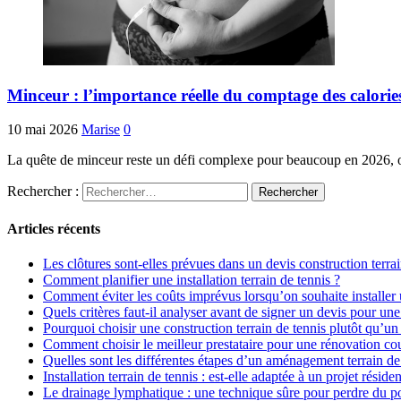
Minceur : l’importance réelle du comptage des calori
10 mai 2026
Marise
0
La quête de minceur reste un défi complexe pour beaucoup en 2026, où 
Rechercher :
Articles récents
Les clôtures sont-elles prévues dans un devis construction terrai
Comment planifier une installation terrain de tennis ?
Comment éviter les coûts imprévus lorsqu’on souhaite installer u
Quels critères faut-il analyser avant de signer un devis pour un
Pourquoi choisir une construction terrain de tennis plutôt qu’un 
Comment choisir le meilleur prestataire pour une rénovation cou
Quelles sont les différentes étapes d’un aménagement terrain de
Installation terrain de tennis : est-elle adaptée à un projet résiden
Le drainage lymphatique : une technique sûre pour perdre du p