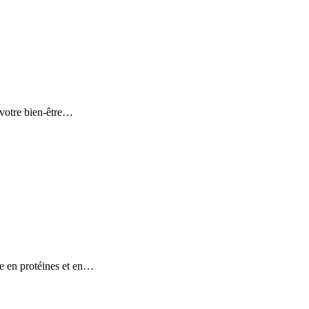
 votre bien-être…
he en protéines et en…