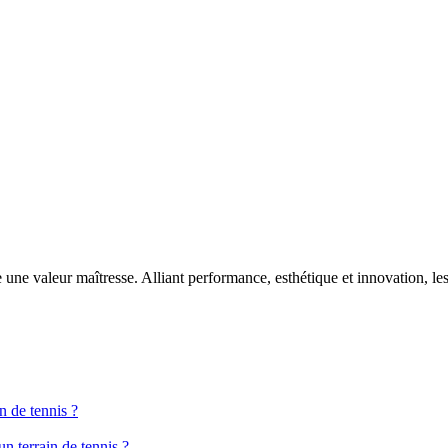
ne valeur maîtresse. Alliant performance, esthétique et innovation, le
n de tennis ?
n terrain de tennis ?