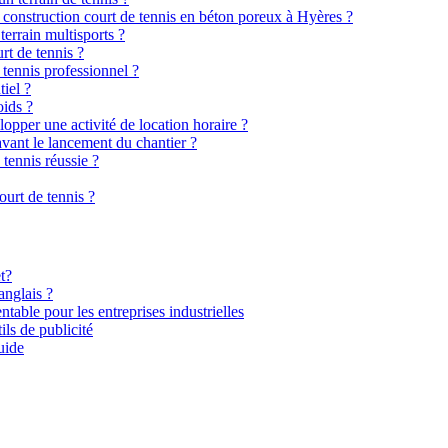
e construction court de tennis en béton poreux à Hyères ?
terrain multisports ?
rt de tennis ?
 tennis professionnel ?
tiel ?
oids ?
elopper une activité de location horaire ?
avant le lancement du chantier ?
 tennis réussie ?
urt de tennis ?
t?
anglais ?
ntable pour les entreprises industrielles
ils de publicité
uide