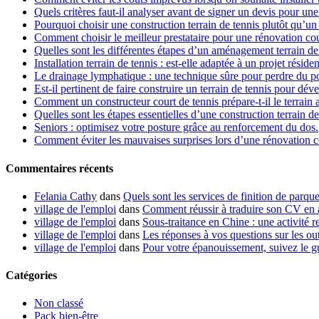
Quels critères faut-il analyser avant de signer un devis pour un
Pourquoi choisir une construction terrain de tennis plutôt qu’un 
Comment choisir le meilleur prestataire pour une rénovation cou
Quelles sont les différentes étapes d’un aménagement terrain de
Installation terrain de tennis : est-elle adaptée à un projet résiden
Le drainage lymphatique : une technique sûre pour perdre du p
Est-il pertinent de faire construire un terrain de tennis pour dév
Comment un constructeur court de tennis prépare-t-il le terrain 
Quelles sont les étapes essentielles d’une construction terrain de
Seniors : optimisez votre posture grâce au renforcement du dos.
Comment éviter les mauvaises surprises lors d’une rénovation co
Commentaires récents
Felania Cathy
dans
Quels sont les services de finition de parque
village de l'emploi
dans
Comment réussir à traduire son CV en 
village de l'emploi
dans
Sous-traitance en Chine : une activité re
village de l'emploi
dans
Les réponses à vos questions sur les out
village de l'emploi
dans
Pour votre épanouissement, suivez le g
Catégories
Non classé
Pack bien-être