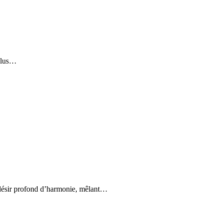
 plus…
n désir profond d’harmonie, mêlant…