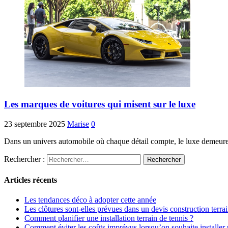
Les marques de voitures qui misent sur le luxe
23 septembre 2025
Marise
0
Dans un univers automobile où chaque détail compte, le luxe demeure u
Rechercher :
Articles récents
Les tendances déco à adopter cette année
Les clôtures sont-elles prévues dans un devis construction terrai
Comment planifier une installation terrain de tennis ?
Comment éviter les coûts imprévus lorsqu’on souhaite installer u