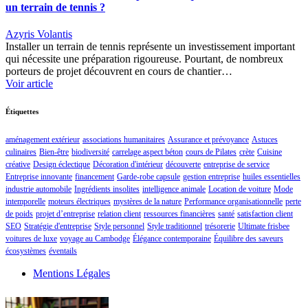
un terrain de tennis ?
Azyris Volantis
Installer un terrain de tennis représente un investissement important
qui nécessite une préparation rigoureuse. Pourtant, de nombreux
porteurs de projet découvrent en cours de chantier…
Voir article
Étiquettes
aménagement extérieur
associations humanitaires
Assurance et prévoyance
Astuces
culinaires
Bien-être
biodiversité
carrelage aspect béton
cours de Pilates
crète
Cuisine
créative
Design éclectique
Décoration d'intérieur
découverte
entreprise de service
Entreprise innovante
financement
Garde-robe capsule
gestion entreprise
huiles essentielles
industrie automobile
Ingrédients insolites
intelligence animale
Location de voiture
Mode
intemporelle
moteurs électriques
mystères de la nature
Performance organisationnelle
perte
de poids
projet d’entreprise
relation client
ressources financières
santé
satisfaction client
SEO
Stratégie d'entreprise
Style personnel
Style traditionnel
trésorerie
Ultimate frisbee
voitures de luxe
voyage au Cambodge
Élégance contemporaine
Équilibre des saveurs
écosystèmes
éventails
Mentions Légales