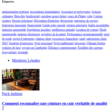
Étiquettes
aménagement extérieur
associations humanitaires
Assurance et prévoyance
Astuces
culinaires
Bien-être
biodiversité
carrelage aspect béton
cours de Pilates
crète
Cuisine
créative
Design éclectique
Décoration d'intérieur
découverte
entreprise de service
Entreprise innovante
financement
Garde-robe capsule
gestion entreprise
huiles essentielles
industrie automobile
Ingrédients insolites
intelligence animale
Location de voiture
Mode
intemporelle
moteurs électriques
mystères de la nature
Performance organisationnelle
perte
de poids
projet d’entreprise
relation client
ressources financières
santé
satisfaction client
SEO
Stratégie d'entreprise
Style personnel
Style traditionnel
trésorerie
Ultimate frisbee
voitures de luxe
voyage au Cambodge
Élégance contemporaine
Équilibre des saveurs
écosystèmes
éventails
Mentions Légales
Pack fashion
Comment reconnaître une ceinture en cuir véritable de qualité
?