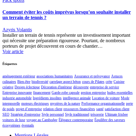
Pack sports
Comment éviter les coûts imprévus lorsqu’on souhaite installer
un terrain de tennis ?
Azyris Volantis
Installer un terrain de tennis représente un investissement important
qui nécessite une préparation rigoureuse. Pourtant, de nombreux
porteurs de projet découvrent en cours de chantier…
Voir article
Étiquettes
aménagement extérieur
associations humanitaires
Assurance et prévoyance
Astuces
culinaires
Bien-être
biodiversité
carrelage aspect béton
cours de Pilates
crète
Cuisine
créative
Design éclectique
Décoration d'intérieur
découverte
entreprise de service
Entreprise innovante
financement
Garde-robe capsule
gestion entreprise
huiles essentielles
industrie automobile
Ingrédients insolites
intelligence animale
Location de voiture
Mode
intemporelle
moteurs électriques
mystères de la nature
Performance organisationnelle
perte
de poids
projet d’entreprise
relation client
ressources financières
santé
satisfaction client
SEO
Stratégie d'entreprise
Style personnel
Style traditionnel
trésorerie
Ultimate frisbee
voitures de luxe
voyage au Cambodge
Élégance contemporaine
Équilibre des saveurs
écosystèmes
éventails
Mentions Légales