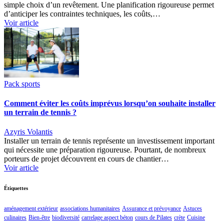
simple choix d’un revêtement. Une planification rigoureuse permet
d’anticiper les contraintes techniques, les coûts,…
Voir article
Pack sports
Comment éviter les coûts imprévus lorsqu’on souhaite installer
un terrain de tennis ?
Azyris Volantis
Installer un terrain de tennis représente un investissement important
qui nécessite une préparation rigoureuse. Pourtant, de nombreux
porteurs de projet découvrent en cours de chantier…
Voir article
Étiquettes
aménagement extérieur
associations humanitaires
Assurance et prévoyance
Astuces
culinaires
Bien-être
biodiversité
carrelage aspect béton
cours de Pilates
crète
Cuisine