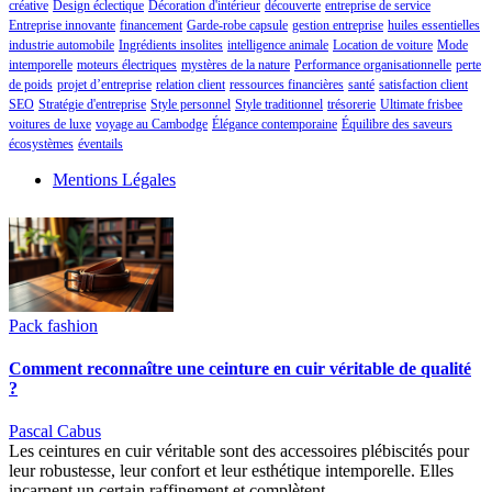
créative
Design éclectique
Décoration d'intérieur
découverte
entreprise de service
Entreprise innovante
financement
Garde-robe capsule
gestion entreprise
huiles essentielles
industrie automobile
Ingrédients insolites
intelligence animale
Location de voiture
Mode
intemporelle
moteurs électriques
mystères de la nature
Performance organisationnelle
perte
de poids
projet d’entreprise
relation client
ressources financières
santé
satisfaction client
SEO
Stratégie d'entreprise
Style personnel
Style traditionnel
trésorerie
Ultimate frisbee
voitures de luxe
voyage au Cambodge
Élégance contemporaine
Équilibre des saveurs
écosystèmes
éventails
Mentions Légales
Pack fashion
Comment reconnaître une ceinture en cuir véritable de qualité
?
Pascal Cabus
Les ceintures en cuir véritable sont des accessoires plébiscités pour
leur robustesse, leur confort et leur esthétique intemporelle. Elles
incarnent un certain raffinement et complètent…