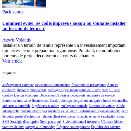
Pack sports
Comment éviter les coûts imprévus lorsqu’on souhaite installer
un terrain de tennis ?
Azyris Volantis
Installer un terrain de tennis représente un investissement important
qui nécessite une préparation rigoureuse. Pourtant, de nombreux
porteurs de projet découvrent en cours de chantier…
Voir article
Étiquettes
aménagement extérieur
associations humanitaires
Assurance et prévoyance
Astuces
culinaires
Bien-être
biodiversité
carrelage aspect béton
cours de Pilates
crète
Cuisine
créative
Design éclectique
Décoration d'intérieur
découverte
entreprise de service
Entreprise innovante
financement
Garde-robe capsule
gestion entreprise
huiles essentielles
industrie automobile
Ingrédients insolites
intelligence animale
Location de voiture
Mode
intemporelle
moteurs électriques
mystères de la nature
Performance organisationnelle
perte
de poids
projet d’entreprise
relation client
ressources financières
santé
satisfaction client
SEO
Stratégie d'entreprise
Style personnel
Style traditionnel
trésorerie
Ultimate frisbee
voitures de luxe
voyage au Cambodge
Élégance contemporaine
Équilibre des saveurs