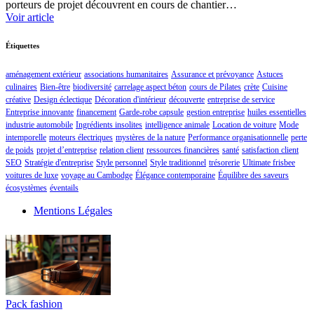
porteurs de projet découvrent en cours de chantier…
Voir article
Étiquettes
aménagement extérieur
associations humanitaires
Assurance et prévoyance
Astuces
culinaires
Bien-être
biodiversité
carrelage aspect béton
cours de Pilates
crète
Cuisine
créative
Design éclectique
Décoration d'intérieur
découverte
entreprise de service
Entreprise innovante
financement
Garde-robe capsule
gestion entreprise
huiles essentielles
industrie automobile
Ingrédients insolites
intelligence animale
Location de voiture
Mode
intemporelle
moteurs électriques
mystères de la nature
Performance organisationnelle
perte
de poids
projet d’entreprise
relation client
ressources financières
santé
satisfaction client
SEO
Stratégie d'entreprise
Style personnel
Style traditionnel
trésorerie
Ultimate frisbee
voitures de luxe
voyage au Cambodge
Élégance contemporaine
Équilibre des saveurs
écosystèmes
éventails
Mentions Légales
Pack fashion