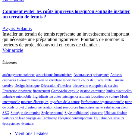
Comment éviter les coûts imprévus lorsqu’on souhaite installer
un terrain de tennis ?
Azyris Volantis
Installer un terrain de tennis représente un investissement important
qui nécessite une préparation rigoureuse. Pourtant, de nombreux
porteurs de projet découvrent en cours de chantier…
Voir article
Étiquettes
aménagement extérieur
associations humanitaires
Assurance et prévoyance
Astuces
culinaires
Bien-être
biodiversité
carrelage aspect béton
cours de Pilates
crète
Cuisine
créative
Design éclectique
Décoration d'intérieur
découverte
entreprise de service
Entreprise innovante
financement
Garde-robe capsule
gestion entreprise
huiles essentielles
industrie automobile
Ingrédients insolites
intelligence animale
Location de voiture
Mode
intemporelle
moteurs électriques
mystères de la nature
Performance organisationnelle
perte
de poids
projet d’entreprise
relation client
ressources financières
santé
satisfaction client
SEO
Stratégie d'entreprise
Style personnel
Style traditionnel
trésorerie
Ultimate frisbee
voitures de luxe
voyage au Cambodge
Élégance contemporaine
Équilibre des saveurs
écosystèmes
éventails
Mentions Légales