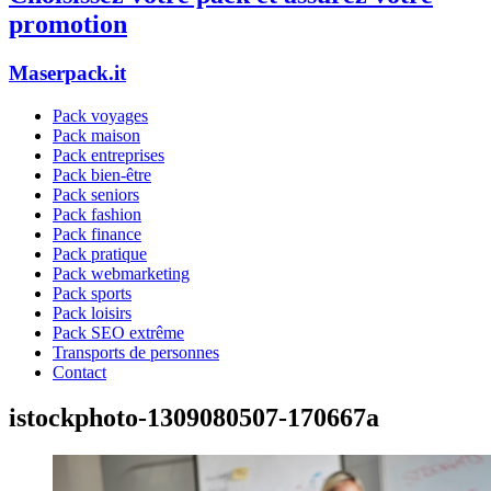
promotion
Maserpack.it
Pack voyages
Pack maison
Pack entreprises
Pack bien-être
Pack seniors
Pack fashion
Pack finance
Pack pratique
Pack webmarketing
Pack sports
Pack loisirs
Pack SEO extrême
Transports de personnes
Contact
istockphoto-1309080507-170667a