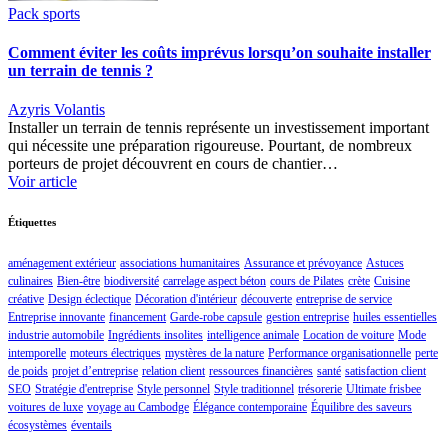
Pack sports
Comment éviter les coûts imprévus lorsqu’on souhaite installer
un terrain de tennis ?
Azyris Volantis
Installer un terrain de tennis représente un investissement important
qui nécessite une préparation rigoureuse. Pourtant, de nombreux
porteurs de projet découvrent en cours de chantier…
Voir article
Étiquettes
aménagement extérieur
associations humanitaires
Assurance et prévoyance
Astuces
culinaires
Bien-être
biodiversité
carrelage aspect béton
cours de Pilates
crète
Cuisine
créative
Design éclectique
Décoration d'intérieur
découverte
entreprise de service
Entreprise innovante
financement
Garde-robe capsule
gestion entreprise
huiles essentielles
industrie automobile
Ingrédients insolites
intelligence animale
Location de voiture
Mode
intemporelle
moteurs électriques
mystères de la nature
Performance organisationnelle
perte
de poids
projet d’entreprise
relation client
ressources financières
santé
satisfaction client
SEO
Stratégie d'entreprise
Style personnel
Style traditionnel
trésorerie
Ultimate frisbee
voitures de luxe
voyage au Cambodge
Élégance contemporaine
Équilibre des saveurs
écosystèmes
éventails