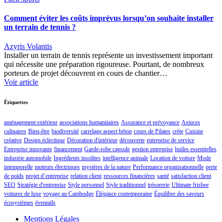
Comment éviter les coûts imprévus lorsqu’on souhaite installer
un terrain de tennis ?
Azyris Volantis
Installer un terrain de tennis représente un investissement important
qui nécessite une préparation rigoureuse. Pourtant, de nombreux
porteurs de projet découvrent en cours de chantier…
Voir article
Étiquettes
aménagement extérieur
associations humanitaires
Assurance et prévoyance
Astuces
culinaires
Bien-être
biodiversité
carrelage aspect béton
cours de Pilates
crète
Cuisine
créative
Design éclectique
Décoration d'intérieur
découverte
entreprise de service
Entreprise innovante
financement
Garde-robe capsule
gestion entreprise
huiles essentielles
industrie automobile
Ingrédients insolites
intelligence animale
Location de voiture
Mode
intemporelle
moteurs électriques
mystères de la nature
Performance organisationnelle
perte
de poids
projet d’entreprise
relation client
ressources financières
santé
satisfaction client
SEO
Stratégie d'entreprise
Style personnel
Style traditionnel
trésorerie
Ultimate frisbee
voitures de luxe
voyage au Cambodge
Élégance contemporaine
Équilibre des saveurs
écosystèmes
éventails
Mentions Légales