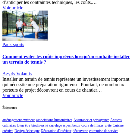
d’anticiper les contraintes techniques, les coûts,…
Voir article
Pack sports
Comment éviter les coûts imprévus lorsqu’on souhaite installer
un terrain de tennis ?
Azyris Volantis
Installer un terrain de tennis représente un investissement important
qui nécessite une préparation rigoureuse. Pourtant, de nombreux
porteurs de projet découvrent en cours de chantier…
Voir article
Étiquettes
aménagement extérieur
associations humanitaires
Assurance et prévoyance
Astuces
culinaires
Bien-être
biodiversité
carrelage aspect béton
cours de Pilates
crète
Cuisine
créative
Design éclectique
Décoration d'intérieur
découverte
entreprise de service