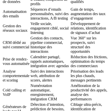
de données
qualifiés
profils
Séquences d’emails
Gain de temps,
Automatisation
personnalisées, suivi des
augmentation des taux
des emails
interactions, A/B testing
d’engagement
Veille sociale,
Développement de
Gestion des
engagement ciblé, social
relations, identification
réseaux sociaux
listening
de signaux d’achat
Gestion des contacts,
Vue 360° sur les
CRM dédié au
pipeline commercial,
prospects, suivi
suivi commercial
historique des
structuré des
interactions
opportunités
Calendrier partagé,
Réduction des frictions,
Prise de rendez-
rappels automatiques,
optimisation du temps
vous automatisée
intégration avec agendas
des commerciaux
Analyse
Suivi des interactions
Priorisation des leads
comportementale
web, attribution de
les plus chauds,
et scoring
scores, alertes
messages pertinents
Numérotation
Amélioration de la
Cold calling et
automatique,
productivité des appels,
VoIP
enregistrement,
analyse des
intégration CRM
performances
Détection d’intention,
Ciblage ultra-précis,
Générateurs de
prédiction de besoins,
identification de