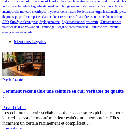
Entreprise innovante
financement
Garde-robe capsule
gestion entreprise
huiles essentielles
industrie automobile
Ingrédients insolites
intelligence animale
Location de voiture
Mode
intemporelle
moteurs électriques
mystères de la nature
Performance organisationnelle
perte
de poids
projet d’entreprise
relation client
ressources financières
santé
satisfaction client
SEO
Stratégie d'entreprise
Style personnel
Style traditionnel
trésorerie
Ultimate frisbee
voitures de luxe
voyage au Cambodge
Élégance contemporaine
Équilibre des saveurs
écosystèmes
éventails
Mentions Légales
Pack fashion
Comment reconnaître une ceinture en cuir véritable de qualité
?
Pascal Cabus
Les ceintures en cuir véritable sont des accessoires plébiscités pour
leur robustesse, leur confort et leur esthétique intemporelle. Elles
incarnent un certain raffinement et complètent…
voir article