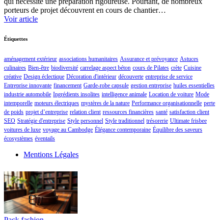
qui nécessite une préparation rigoureuse. Pourtant, de nombreux
porteurs de projet découvrent en cours de chantier…
Voir article
Étiquettes
aménagement extérieur
associations humanitaires
Assurance et prévoyance
Astuces
culinaires
Bien-être
biodiversité
carrelage aspect béton
cours de Pilates
crète
Cuisine
créative
Design éclectique
Décoration d'intérieur
découverte
entreprise de service
Entreprise innovante
financement
Garde-robe capsule
gestion entreprise
huiles essentielles
industrie automobile
Ingrédients insolites
intelligence animale
Location de voiture
Mode
intemporelle
moteurs électriques
mystères de la nature
Performance organisationnelle
perte
de poids
projet d’entreprise
relation client
ressources financières
santé
satisfaction client
SEO
Stratégie d'entreprise
Style personnel
Style traditionnel
trésorerie
Ultimate frisbee
voitures de luxe
voyage au Cambodge
Élégance contemporaine
Équilibre des saveurs
écosystèmes
éventails
Mentions Légales
Pack fashion