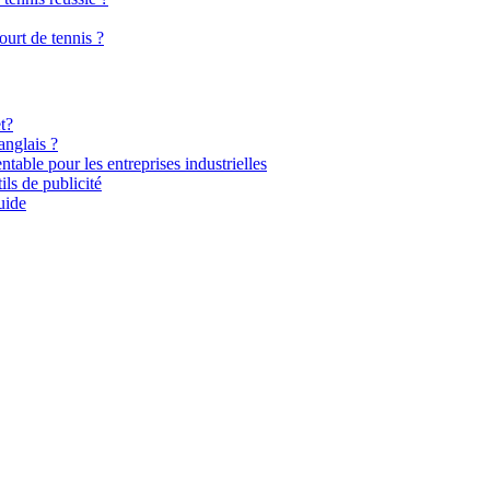
urt de tennis ?
t?
anglais ?
ntable pour les entreprises industrielles
ils de publicité
uide