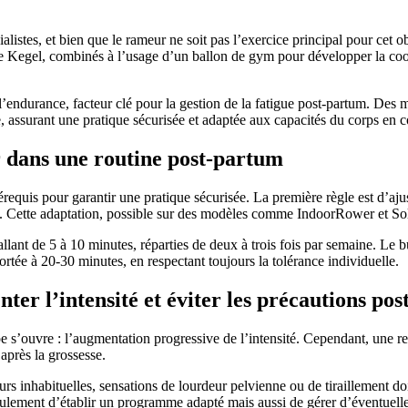
istes, et bien que le rameur ne soit pas l’exercice principal pour cet ob
e Kegel, combinés à l’usage d’un ballon de gym pour développer la coord
 l’endurance, facteur clé pour la gestion de la fatigue post-partum. De
, assurant une pratique sécurisée et adaptée aux capacités du corps en 
r dans une routine post-partum
rérequis pour garantir une pratique sécurisée. La première règle est d’aj
nce. Cette adaptation, possible sur des modèles comme IndoorRower et Sol
allant de 5 à 10 minutes, réparties de deux à trois fois par semaine. Le 
rtée à 20-30 minutes, en respectant toujours la tolérance individuelle.
ter l’intensité et éviter les précautions p
 s’ouvre : l’augmentation progressive de l’intensité. Cependant, une rep
après la grossesse.
urs inhabituelles, sensations de lourdeur pelvienne ou de tiraillement doi
eulement d’établir un programme adapté mais aussi de gérer d’éventuell