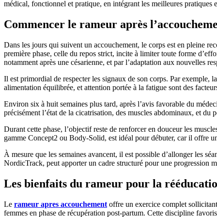
médical, fonctionnel et pratique, en intégrant les meilleures pratique
Commencer le rameur après l’accouchement
Dans les jours qui suivent un accouchement, le corps est en pleine re
première phase, celle du repos strict, incite à limiter toute forme d’ef
notamment après une césarienne, et par l’adaptation aux nouvelles respo
Il est primordial de respecter les signaux de son corps. Par exemple, la
alimentation équilibrée, et attention portée à la fatigue sont des facte
Environ six à huit semaines plus tard, après l’avis favorable du médec
précisément l’état de la cicatrisation, des muscles abdominaux, et du pé
Durant cette phase, l’objectif reste de renforcer en douceur les muscl
gamme Concept2 ou Body-Solid, est idéal pour débuter, car il offre un 
À mesure que les semaines avancent, il est possible d’allonger les s
NordicTrack, peut apporter un cadre structuré pour une progression m
Les bienfaits du rameur pour la rééducati
Le
rameur apres accouchement
offre un exercice complet sollicitant
femmes en phase de récupération post-partum. Cette discipline favorise