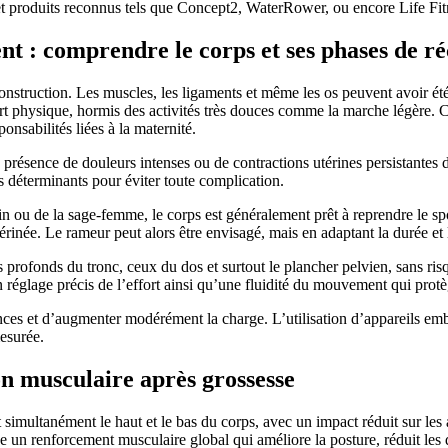
s et produits reconnus tels que Concept2, WaterRower, ou encore Life Fit
 : comprendre le corps et ses phases de r
construction. Les muscles, les ligaments et même les os peuvent avoir é
fort physique, hormis des activités très douces comme la marche légère. C
nsabilités liées à la maternité.
 présence de douleurs intenses ou de contractions utérines persistantes do
urs déterminants pour éviter toute complication.
in ou de la sage-femme, le corps est généralement prêt à reprendre le spo
rinée. Le rameur peut alors être envisagé, mais en adaptant la durée et l
es profonds du tronc, ceux du dos et surtout le plancher pelvien, sans 
réglage précis de l’effort ainsi qu’une fluidité du mouvement qui protèg
éances et d’augmenter modérément la charge. L’utilisation d’appareils
esurée.
on musculaire après grossesse
 simultanément le haut et le bas du corps, avec un impact réduit sur les a
 un renforcement musculaire global qui améliore la posture, réduit les 