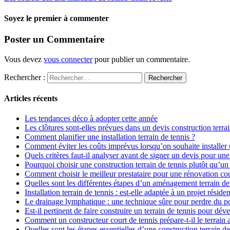
Soyez le premier à commenter
Poster un Commentaire
Vous devez
vous connecter
pour publier un commentaire.
Rechercher :
Articles récents
Les tendances déco à adopter cette année
Les clôtures sont-elles prévues dans un devis construction terrai
Comment planifier une installation terrain de tennis ?
Comment éviter les coûts imprévus lorsqu’on souhaite installer u
Quels critères faut-il analyser avant de signer un devis pour un
Pourquoi choisir une construction terrain de tennis plutôt qu’un 
Comment choisir le meilleur prestataire pour une rénovation cou
Quelles sont les différentes étapes d’un aménagement terrain de
Installation terrain de tennis : est-elle adaptée à un projet résiden
Le drainage lymphatique : une technique sûre pour perdre du p
Est-il pertinent de faire construire un terrain de tennis pour dév
Comment un constructeur court de tennis prépare-t-il le terrain 
Quelles sont les étapes essentielles d’une construction terrain de