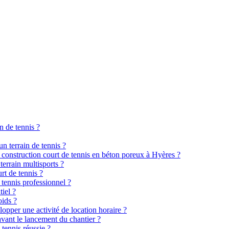
n de tennis ?
n terrain de tennis ?
e construction court de tennis en béton poreux à Hyères ?
terrain multisports ?
rt de tennis ?
 tennis professionnel ?
tiel ?
oids ?
elopper une activité de location horaire ?
avant le lancement du chantier ?
 tennis réussie ?