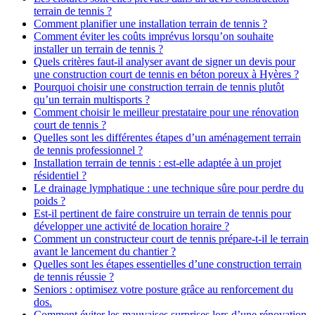
terrain de tennis ?
Comment planifier une installation terrain de tennis ?
Comment éviter les coûts imprévus lorsqu’on souhaite
installer un terrain de tennis ?
Quels critères faut-il analyser avant de signer un devis pour
une construction court de tennis en béton poreux à Hyères ?
Pourquoi choisir une construction terrain de tennis plutôt
qu’un terrain multisports ?
Comment choisir le meilleur prestataire pour une rénovation
court de tennis ?
Quelles sont les différentes étapes d’un aménagement terrain
de tennis professionnel ?
Installation terrain de tennis : est-elle adaptée à un projet
résidentiel ?
Le drainage lymphatique : une technique sûre pour perdre du
poids ?
Est-il pertinent de faire construire un terrain de tennis pour
développer une activité de location horaire ?
Comment un constructeur court de tennis prépare-t-il le terrain
avant le lancement du chantier ?
Quelles sont les étapes essentielles d’une construction terrain
de tennis réussie ?
Seniors : optimisez votre posture grâce au renforcement du
dos.
Comment éviter les mauvaises surprises lors d’une rénovation