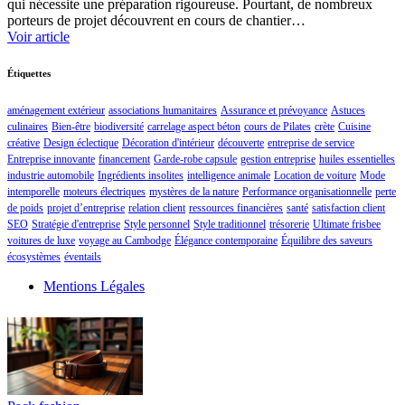
qui nécessite une préparation rigoureuse. Pourtant, de nombreux
porteurs de projet découvrent en cours de chantier…
Voir article
Étiquettes
aménagement extérieur
associations humanitaires
Assurance et prévoyance
Astuces
culinaires
Bien-être
biodiversité
carrelage aspect béton
cours de Pilates
crète
Cuisine
créative
Design éclectique
Décoration d'intérieur
découverte
entreprise de service
Entreprise innovante
financement
Garde-robe capsule
gestion entreprise
huiles essentielles
industrie automobile
Ingrédients insolites
intelligence animale
Location de voiture
Mode
intemporelle
moteurs électriques
mystères de la nature
Performance organisationnelle
perte
de poids
projet d’entreprise
relation client
ressources financières
santé
satisfaction client
SEO
Stratégie d'entreprise
Style personnel
Style traditionnel
trésorerie
Ultimate frisbee
voitures de luxe
voyage au Cambodge
Élégance contemporaine
Équilibre des saveurs
écosystèmes
éventails
Mentions Légales