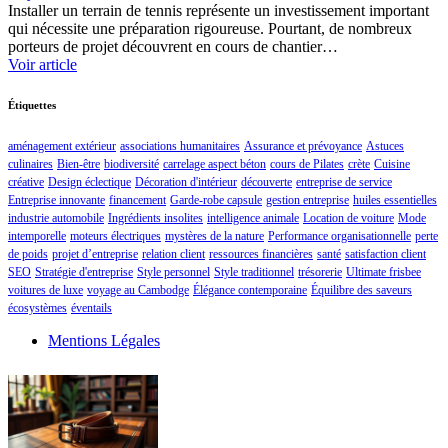
Installer un terrain de tennis représente un investissement important
qui nécessite une préparation rigoureuse. Pourtant, de nombreux
porteurs de projet découvrent en cours de chantier…
Voir article
Étiquettes
aménagement extérieur
associations humanitaires
Assurance et prévoyance
Astuces
culinaires
Bien-être
biodiversité
carrelage aspect béton
cours de Pilates
crète
Cuisine
créative
Design éclectique
Décoration d'intérieur
découverte
entreprise de service
Entreprise innovante
financement
Garde-robe capsule
gestion entreprise
huiles essentielles
industrie automobile
Ingrédients insolites
intelligence animale
Location de voiture
Mode
intemporelle
moteurs électriques
mystères de la nature
Performance organisationnelle
perte
de poids
projet d’entreprise
relation client
ressources financières
santé
satisfaction client
SEO
Stratégie d'entreprise
Style personnel
Style traditionnel
trésorerie
Ultimate frisbee
voitures de luxe
voyage au Cambodge
Élégance contemporaine
Équilibre des saveurs
écosystèmes
éventails
Mentions Légales