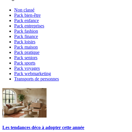
Non classé
Pack bien-être
Pack enfance
Pack entreprises
Pack fashion
Pack finance
Pack loisirs
Pack maison
Pack pratique
Pack seniors
Pack sports
Pack voyages
Pack webmarketing
Transports de personnes
Les tendances déco à adopter cette année