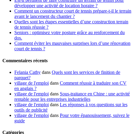
Est-il pertinent de faire construire un terrain de tennis pour
développer une activité de location horaire ?
Comment un constructeur court de tennis prépare-t-il le terrain
avant le lancement du chantier ?
Quelles sont les étapes essentielles d’une construction terrain
de tennis réussie ?
Seniors : optimisez votre posture grâce au renforcement du
dos.
Comment éviter les mauvaises surprises lors d’une rénovation
court de tennis ?
Commentaires récents
Felania Cathy
dans
Quels sont les services de finition de
parquet?
village de l'emploi
dans
Comment réussir à traduire son CV
en anglais ?
village de l'emploi
dans
Sous-traitance en Chine : une activité
rentable pour les entreprises industrielles
village de l'emploi
dans
Les réponses à vos questions sur les
outils de publicité
village de l'emploi
dans
Pour votre épanouissement, suivez le
guide
Catégories