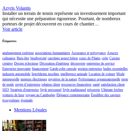
Azyris Volantis
Installer un terrain de tennis représente un investissement important
qui nécessite une préparation rigoureuse. Pourtant, de nombreux
porteurs de projet découvrent en cours de chantier…
Voir article
Étiquettes
aménagement extérieur
associations humanitaires
Assurance et prévoyance
Astuces
culinaires
Bien-être
biodiversité
carrelage aspect béton
cours de Pilates
crète
Cuisine
créative
Design éclectique
Décoration d'intérieur
découverte
entreprise de service
Entreprise innovante
financement
Garde-robe capsule
gestion entreprise
huiles essentielles
industrie automobile
Ingrédients insolites
intelligence animale
Location de voiture
Mode
intemporelle
moteurs électriques
mystères de la nature
Performance organisationnelle
perte
de poids
projet d’entreprise
relation client
ressources financières
santé
satisfaction client
SEO
Stratégie d'entreprise
Style personnel
Style traditionnel
trésorerie
Ultimate frisbee
voitures de luxe
voyage au Cambodge
Élégance contemporaine
Équilibre des saveurs
écosystèmes
éventails
Mentions Légales