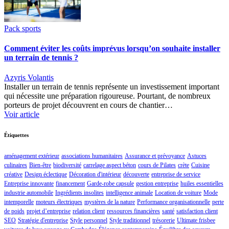
Pack sports
Comment éviter les coûts imprévus lorsqu’on souhaite installer
un terrain de tennis ?
Azyris Volantis
Installer un terrain de tennis représente un investissement important
qui nécessite une préparation rigoureuse. Pourtant, de nombreux
porteurs de projet découvrent en cours de chantier…
Voir article
Étiquettes
aménagement extérieur
associations humanitaires
Assurance et prévoyance
Astuces
culinaires
Bien-être
biodiversité
carrelage aspect béton
cours de Pilates
crète
Cuisine
créative
Design éclectique
Décoration d'intérieur
découverte
entreprise de service
Entreprise innovante
financement
Garde-robe capsule
gestion entreprise
huiles essentielles
industrie automobile
Ingrédients insolites
intelligence animale
Location de voiture
Mode
intemporelle
moteurs électriques
mystères de la nature
Performance organisationnelle
perte
de poids
projet d’entreprise
relation client
ressources financières
santé
satisfaction client
SEO
Stratégie d'entreprise
Style personnel
Style traditionnel
trésorerie
Ultimate frisbee