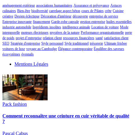
aménagement extérieur
associations humanitaires
Assurance et prévoyance
Astuces
culinaires
Bien-être
biodiversité
carrelage aspect béton
cours de Pilates
crète
Cuisine
créative
Design éclectique
Décoration d'intérieur
découverte
entreprise de service
Entreprise innovante
financement
Garde-robe capsule
gestion entreprise
huiles essentielles
industrie automobile
Ingrédients insolites
intelligence animale
Location de voiture
Mode
intemporelle
moteurs électriques
mystères de la nature
Performance organisationnelle
perte
de poids
projet d’entreprise
relation client
ressources financières
santé
satisfaction client
SEO
Stratégie d'entreprise
Style personnel
Style traditionnel
trésorerie
Ultimate frisbee
voitures de luxe
voyage au Cambodge
Élégance contemporaine
Équilibre des saveurs
écosystèmes
éventails
Mentions Légales
Pack fashion
Comment reconnaître une ceinture en cuir véritable de qualité
?
Pascal Cabus