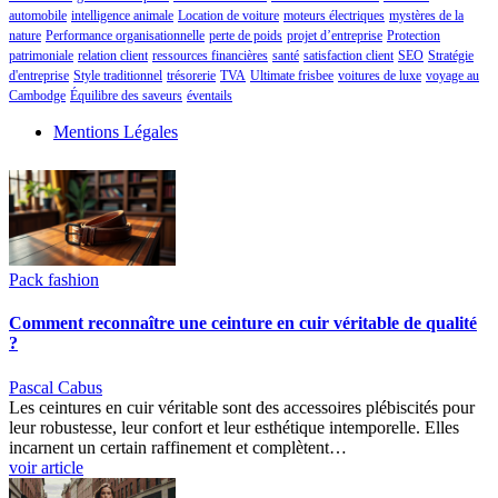
automobile
intelligence animale
Location de voiture
moteurs électriques
mystères de la
nature
Performance organisationnelle
perte de poids
projet d’entreprise
Protection
patrimoniale
relation client
ressources financières
santé
satisfaction client
SEO
Stratégie
d'entreprise
Style traditionnel
trésorerie
TVA
Ultimate frisbee
voitures de luxe
voyage au
Cambodge
Équilibre des saveurs
éventails
Mentions Légales
Pack fashion
Comment reconnaître une ceinture en cuir véritable de qualité
?
Pascal Cabus
Les ceintures en cuir véritable sont des accessoires plébiscités pour
leur robustesse, leur confort et leur esthétique intemporelle. Elles
incarnent un certain raffinement et complètent…
voir article