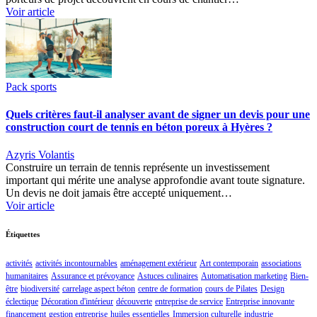
Voir article
Pack sports
Quels critères faut-il analyser avant de signer un devis pour une
construction court de tennis en béton poreux à Hyères ?
Azyris Volantis
Construire un terrain de tennis représente un investissement
important qui mérite une analyse approfondie avant toute signature.
Un devis ne doit jamais être accepté uniquement…
Voir article
Étiquettes
activités
activités incontournables
aménagement extérieur
Art contemporain
associations
humanitaires
Assurance et prévoyance
Astuces culinaires
Automatisation marketing
Bien-
être
biodiversité
carrelage aspect béton
centre de formation
cours de Pilates
Design
éclectique
Décoration d'intérieur
découverte
entreprise de service
Entreprise innovante
financement
gestion entreprise
huiles essentielles
Immersion culturelle
industrie