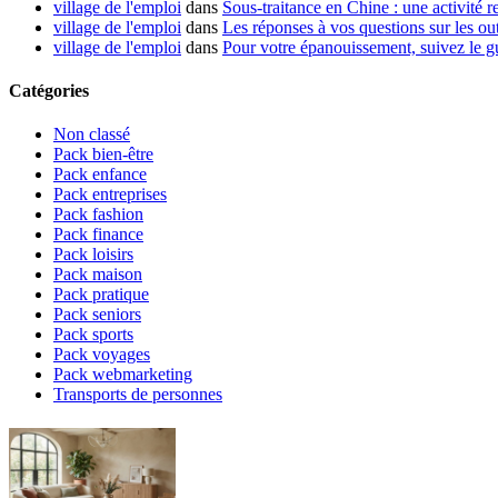
village de l'emploi
dans
Sous-traitance en Chine : une activité re
village de l'emploi
dans
Les réponses à vos questions sur les out
village de l'emploi
dans
Pour votre épanouissement, suivez le g
Catégories
Non classé
Pack bien-être
Pack enfance
Pack entreprises
Pack fashion
Pack finance
Pack loisirs
Pack maison
Pack pratique
Pack seniors
Pack sports
Pack voyages
Pack webmarketing
Transports de personnes