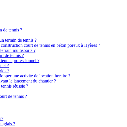
n de tennis ?
n terrain de tennis ?
e construction court de tennis en béton poreux à Hyères ?
terrain multisports ?
rt de tennis ?
 tennis professionnel ?
tiel ?
oids ?
elopper une activité de location horaire ?
avant le lancement du chantier ?
 tennis réussie ?
urt de tennis ?
t?
anglais ?