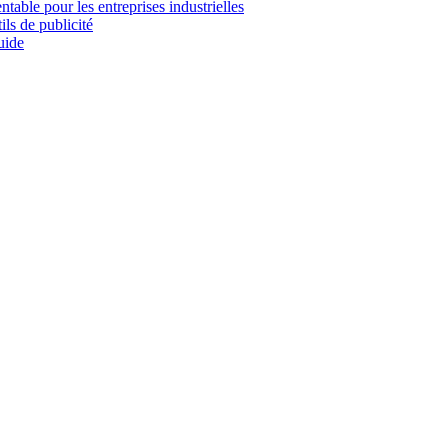
ntable pour les entreprises industrielles
ils de publicité
uide