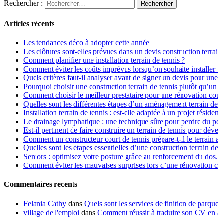
Rechercher :
Articles récents
Les tendances déco à adopter cette année
Les clôtures sont-elles prévues dans un devis construction terrai
Comment planifier une installation terrain de tennis ?
Comment éviter les coûts imprévus lorsqu’on souhaite installer u
Quels critères faut-il analyser avant de signer un devis pour un
Pourquoi choisir une construction terrain de tennis plutôt qu’un 
Comment choisir le meilleur prestataire pour une rénovation cou
Quelles sont les différentes étapes d’un aménagement terrain de
Installation terrain de tennis : est-elle adaptée à un projet résiden
Le drainage lymphatique : une technique sûre pour perdre du p
Est-il pertinent de faire construire un terrain de tennis pour dév
Comment un constructeur court de tennis prépare-t-il le terrain 
Quelles sont les étapes essentielles d’une construction terrain de
Seniors : optimisez votre posture grâce au renforcement du dos.
Comment éviter les mauvaises surprises lors d’une rénovation co
Commentaires récents
Felania Cathy
dans
Quels sont les services de finition de parque
village de l'emploi
dans
Comment réussir à traduire son CV en 