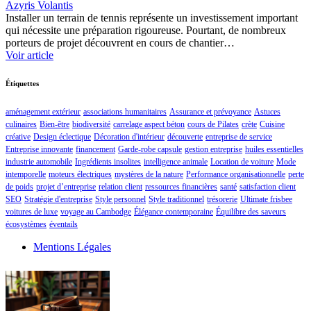
Azyris Volantis
Installer un terrain de tennis représente un investissement important
qui nécessite une préparation rigoureuse. Pourtant, de nombreux
porteurs de projet découvrent en cours de chantier…
Voir article
Étiquettes
aménagement extérieur
associations humanitaires
Assurance et prévoyance
Astuces
culinaires
Bien-être
biodiversité
carrelage aspect béton
cours de Pilates
crète
Cuisine
créative
Design éclectique
Décoration d'intérieur
découverte
entreprise de service
Entreprise innovante
financement
Garde-robe capsule
gestion entreprise
huiles essentielles
industrie automobile
Ingrédients insolites
intelligence animale
Location de voiture
Mode
intemporelle
moteurs électriques
mystères de la nature
Performance organisationnelle
perte
de poids
projet d’entreprise
relation client
ressources financières
santé
satisfaction client
SEO
Stratégie d'entreprise
Style personnel
Style traditionnel
trésorerie
Ultimate frisbee
voitures de luxe
voyage au Cambodge
Élégance contemporaine
Équilibre des saveurs
écosystèmes
éventails
Mentions Légales