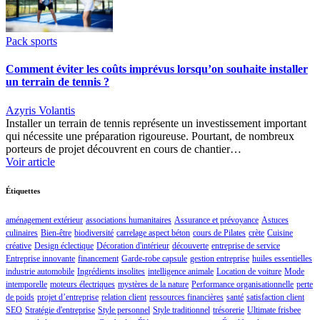
Pack sports
Comment éviter les coûts imprévus lorsqu’on souhaite installer
un terrain de tennis ?
Azyris Volantis
Installer un terrain de tennis représente un investissement important
qui nécessite une préparation rigoureuse. Pourtant, de nombreux
porteurs de projet découvrent en cours de chantier…
Voir article
Étiquettes
aménagement extérieur
associations humanitaires
Assurance et prévoyance
Astuces
culinaires
Bien-être
biodiversité
carrelage aspect béton
cours de Pilates
crète
Cuisine
créative
Design éclectique
Décoration d'intérieur
découverte
entreprise de service
Entreprise innovante
financement
Garde-robe capsule
gestion entreprise
huiles essentielles
industrie automobile
Ingrédients insolites
intelligence animale
Location de voiture
Mode
intemporelle
moteurs électriques
mystères de la nature
Performance organisationnelle
perte
de poids
projet d’entreprise
relation client
ressources financières
santé
satisfaction client
SEO
Stratégie d'entreprise
Style personnel
Style traditionnel
trésorerie
Ultimate frisbee