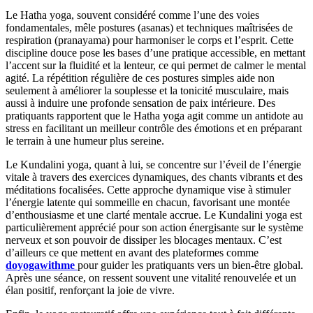
Le Hatha yoga, souvent considéré comme l’une des voies
fondamentales, mêle postures (asanas) et techniques maîtrisées de
respiration (pranayama) pour harmoniser le corps et l’esprit. Cette
discipline douce pose les bases d’une pratique accessible, en mettant
l’accent sur la fluidité et la lenteur, ce qui permet de calmer le mental
agité. La répétition régulière de ces postures simples aide non
seulement à améliorer la souplesse et la tonicité musculaire, mais
aussi à induire une profonde sensation de paix intérieure. Des
pratiquants rapportent que le Hatha yoga agit comme un antidote au
stress en facilitant un meilleur contrôle des émotions et en préparant
le terrain à une humeur plus sereine.
Le Kundalini yoga, quant à lui, se concentre sur l’éveil de l’énergie
vitale à travers des exercices dynamiques, des chants vibrants et des
méditations focalisées. Cette approche dynamique vise à stimuler
l’énergie latente qui sommeille en chacun, favorisant une montée
d’enthousiasme et une clarté mentale accrue. Le Kundalini yoga est
particulièrement apprécié pour son action énergisante sur le système
nerveux et son pouvoir de dissiper les blocages mentaux. C’est
d’ailleurs ce que mettent en avant des plateformes comme
doyogawithme
pour guider les pratiquants vers un bien-être global.
Après une séance, on ressent souvent une vitalité renouvelée et un
élan positif, renforçant la joie de vivre.