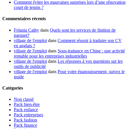
Comment éviter les mauvaises surprises lors d’une rénovation
court de tennis ?
Commentaires récents
Felania Cathy
dans
Quels sont les services de finition de
parquet?
village de l'emploi
dans
Comment réussir à traduire son CV
en anglais ?
village de l'emploi
dans
Sous-traitance en Chine : une activité
rentable pour les entreprises industrielles
village de l'emploi
dans
Les réponses à vos questions sur les
outils de publicité
village de l'emploi
dans
Pour votre épanouissement, suivez le
guide
Catégories
Non classé
Pack bien-être
Pack enfance
Pack entreprises
Pack fashion
Pack finance