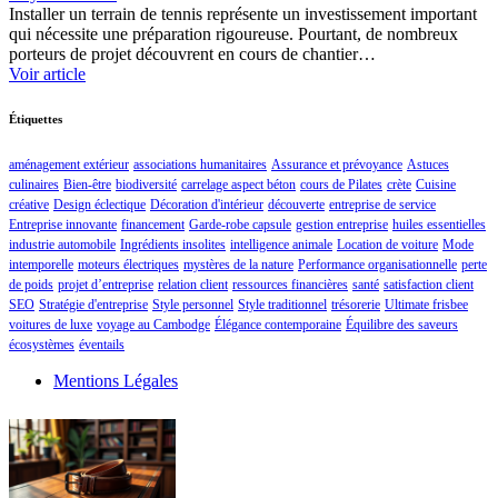
Installer un terrain de tennis représente un investissement important
qui nécessite une préparation rigoureuse. Pourtant, de nombreux
porteurs de projet découvrent en cours de chantier…
Voir article
Étiquettes
aménagement extérieur
associations humanitaires
Assurance et prévoyance
Astuces
culinaires
Bien-être
biodiversité
carrelage aspect béton
cours de Pilates
crète
Cuisine
créative
Design éclectique
Décoration d'intérieur
découverte
entreprise de service
Entreprise innovante
financement
Garde-robe capsule
gestion entreprise
huiles essentielles
industrie automobile
Ingrédients insolites
intelligence animale
Location de voiture
Mode
intemporelle
moteurs électriques
mystères de la nature
Performance organisationnelle
perte
de poids
projet d’entreprise
relation client
ressources financières
santé
satisfaction client
SEO
Stratégie d'entreprise
Style personnel
Style traditionnel
trésorerie
Ultimate frisbee
voitures de luxe
voyage au Cambodge
Élégance contemporaine
Équilibre des saveurs
écosystèmes
éventails
Mentions Légales