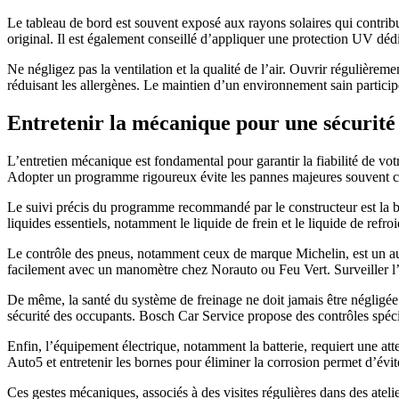
Le tableau de bord est souvent exposé aux rayons solaires qui contrib
original. Il est également conseillé d’appliquer une protection UV dé
Ne négligez pas la ventilation et la qualité de l’air. Ouvrir régulièreme
réduisant les allergènes. Le maintien d’un environnement sain participe
Entretenir la mécanique pour une sécurité 
L’entretien mécanique est fondamental pour garantir la fiabilité de votr
Adopter un programme rigoureux évite les pannes majeures souvent c
Le suivi précis du programme recommandé par le constructeur est la base
liquides essentiels, notamment le liquide de frein et le liquide de ref
Le contrôle des pneus, notamment ceux de marque Michelin, est un autr
facilement avec un manomètre chez Norauto ou Feu Vert. Surveiller l’é
De même, la santé du système de freinage ne doit jamais être négligée. I
sécurité des occupants. Bosch Car Service propose des contrôles spéci
Enfin, l’équipement électrique, notamment la batterie, requiert une atte
Auto5 et entretenir les bornes pour éliminer la corrosion permet d’évit
Ces gestes mécaniques, associés à des visites régulières dans des atel