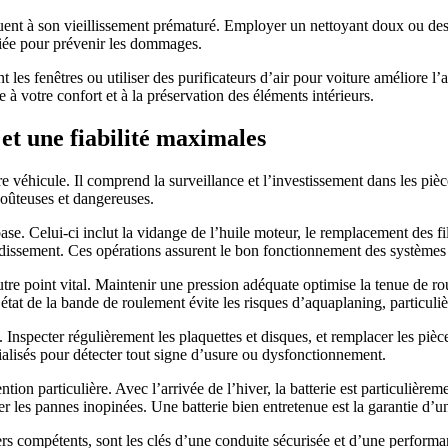
uent à son vieillissement prématuré. Employer un nettoyant doux ou des 
diée pour prévenir les dommages.
nt les fenêtres ou utiliser des purificateurs d’air pour voiture améliore 
 à votre confort et à la préservation des éléments intérieurs.
et une fiabilité maximales
e véhicule. Il comprend la surveillance et l’investissement dans les pièces
oûteuses et dangereuses.
. Celui-ci inclut la vidange de l’huile moteur, le remplacement des filtr
roidissement. Ces opérations assurent le bon fonctionnement des systèmes
e point vital. Maintenir une pression adéquate optimise la tenue de rout
tat de la bande de roulement évite les risques d’aquaplaning, particuli
nspecter régulièrement les plaquettes et disques, et remplacer les pièces
alisés pour détecter tout signe d’usure ou dysfonctionnement.
ntion particulière. Avec l’arrivée de l’hiver, la batterie est particulièr
er les pannes inopinées. Une batterie bien entretenue est la garantie d’u
iers compétents, sont les clés d’une conduite sécurisée et d’une perform