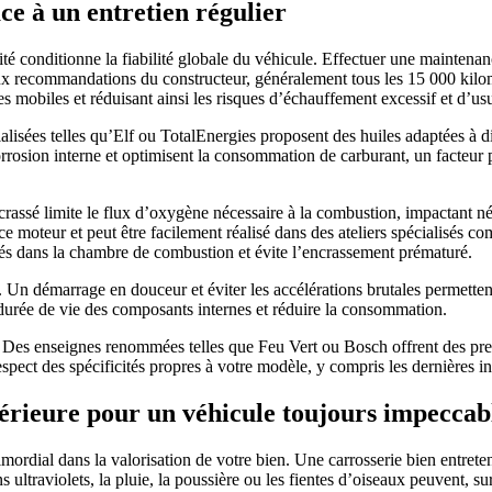
ce à un entretien régulier
ité conditionne la fiabilité globale du véhicule. Effectuer une maintenan
ux recommandations du constructeur, généralement tous les 15 000 kilo
es mobiles et réduisant ainsi les risques d’échauffement excessif et d’u
ialisées telles qu’Elf ou TotalEnergies proposent des huiles adaptées à 
orrosion interne et optimisent la consommation de carburant, un facteu
e encrassé limite le flux d’oxygène nécessaire à la combustion, impactant 
nce moteur et peut être facilement réalisé dans des ateliers spécialisé
tés dans la chambre de combustion et évite l’encrassement prématuré.
 Un démarrage en douceur et éviter les accélérations brutales permettent
 durée de vie des composants internes et réduire la consommation.
e. Des enseignes renommées telles que Feu Vert ou Bosch offrent des pre
espect des spécificités propres à votre modèle, y compris les dernières 
térieure pour un véhicule toujours impeccab
mordial dans la valorisation de votre bien. Une carrosserie bien entrete
 ultraviolets, la pluie, la poussière ou les fientes d’oiseaux peuvent, sur 