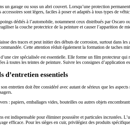
t dans un garage ou sous un abri couvert. Lorsqu’une protection permanen
s accessoires sont légers, faciles à poser et adaptés à tous types de véhic
ampoings dédiés à l’automobile, notamment ceux distribués par Oscaro ou
ragiliser la couche protectrice de la peinture et causer l’apparition d
isse des traces et peut initier des débuts de corrosion, surtout dans le
ecommandée. Cette attention réduit également la formation de taches min
’une cire spécialisée est essentielle. Elle forme un film protecteur qui r
 toutes les teintes de peinture. Suivre les consignes d’application est 
s d’entretien essentiels
et son entretien doit être considéré avec autant de sérieux que les aspe
sagers.
ivers : papiers, emballages vides, bouteilles ou autres objets encombrants
ns est indispensable pour éliminer poussière et particules incrustées. L
oyage efficace. Pour les sièges en cuir, privilégiez des produits spécifi