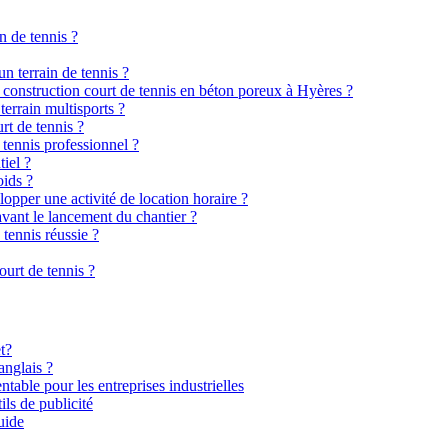
n de tennis ?
n terrain de tennis ?
e construction court de tennis en béton poreux à Hyères ?
terrain multisports ?
rt de tennis ?
 tennis professionnel ?
tiel ?
oids ?
elopper une activité de location horaire ?
avant le lancement du chantier ?
 tennis réussie ?
urt de tennis ?
t?
anglais ?
ntable pour les entreprises industrielles
ils de publicité
uide