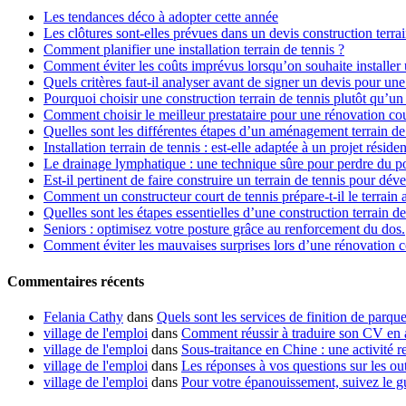
Les tendances déco à adopter cette année
Les clôtures sont-elles prévues dans un devis construction terrai
Comment planifier une installation terrain de tennis ?
Comment éviter les coûts imprévus lorsqu’on souhaite installer u
Quels critères faut-il analyser avant de signer un devis pour un
Pourquoi choisir une construction terrain de tennis plutôt qu’un 
Comment choisir le meilleur prestataire pour une rénovation cou
Quelles sont les différentes étapes d’un aménagement terrain de
Installation terrain de tennis : est-elle adaptée à un projet résiden
Le drainage lymphatique : une technique sûre pour perdre du p
Est-il pertinent de faire construire un terrain de tennis pour dév
Comment un constructeur court de tennis prépare-t-il le terrain 
Quelles sont les étapes essentielles d’une construction terrain de
Seniors : optimisez votre posture grâce au renforcement du dos.
Comment éviter les mauvaises surprises lors d’une rénovation co
Commentaires récents
Felania Cathy
dans
Quels sont les services de finition de parque
village de l'emploi
dans
Comment réussir à traduire son CV en 
village de l'emploi
dans
Sous-traitance en Chine : une activité re
village de l'emploi
dans
Les réponses à vos questions sur les out
village de l'emploi
dans
Pour votre épanouissement, suivez le g