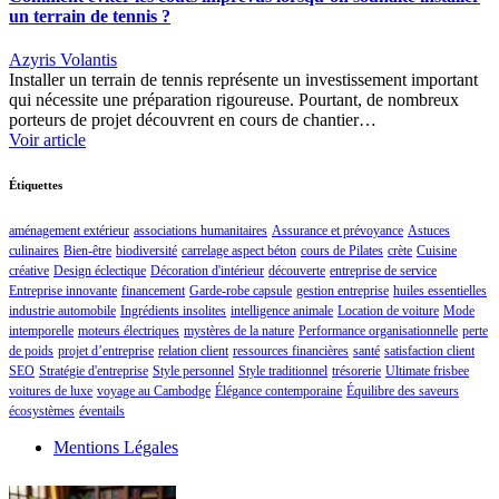
un terrain de tennis ?
Azyris Volantis
Installer un terrain de tennis représente un investissement important
qui nécessite une préparation rigoureuse. Pourtant, de nombreux
porteurs de projet découvrent en cours de chantier…
Voir article
Étiquettes
aménagement extérieur
associations humanitaires
Assurance et prévoyance
Astuces
culinaires
Bien-être
biodiversité
carrelage aspect béton
cours de Pilates
crète
Cuisine
créative
Design éclectique
Décoration d'intérieur
découverte
entreprise de service
Entreprise innovante
financement
Garde-robe capsule
gestion entreprise
huiles essentielles
industrie automobile
Ingrédients insolites
intelligence animale
Location de voiture
Mode
intemporelle
moteurs électriques
mystères de la nature
Performance organisationnelle
perte
de poids
projet d’entreprise
relation client
ressources financières
santé
satisfaction client
SEO
Stratégie d'entreprise
Style personnel
Style traditionnel
trésorerie
Ultimate frisbee
voitures de luxe
voyage au Cambodge
Élégance contemporaine
Équilibre des saveurs
écosystèmes
éventails
Mentions Légales