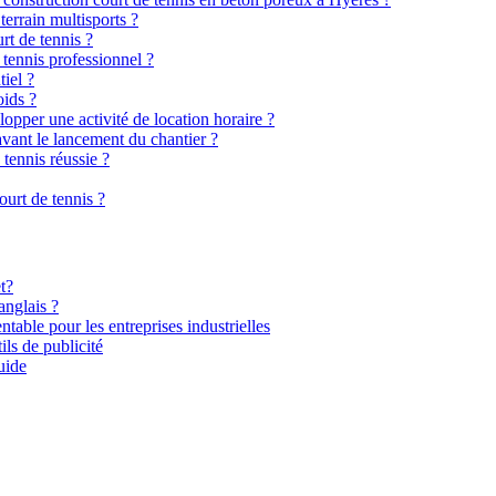
terrain multisports ?
rt de tennis ?
 tennis professionnel ?
tiel ?
oids ?
elopper une activité de location horaire ?
avant le lancement du chantier ?
 tennis réussie ?
urt de tennis ?
t?
anglais ?
ntable pour les entreprises industrielles
ils de publicité
uide