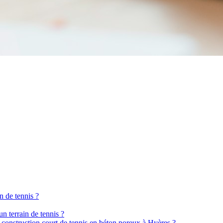
n de tennis ?
n terrain de tennis ?
e construction court de tennis en béton poreux à Hyères ?