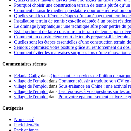
Pourquoi choisir une construction terrain de tennis plutôt qu’un 
Comment choisir le meilleur prestataire pour une rénovation cou
Quelles sont les différentes étapes d’un aménagement terrain de
Installation terrain de tennis : est-elle adaptée à un projet résiden
Le drainage lymphatique : une technique sûre pour perdre du p
Est-il pertinent de faire construire un terrain de tennis pour dév
Comment un constructeur court de tennis prépare-t-il le terrain 
Quelles sont les étapes essentielles d’une construction terrain de
Seniors : optimisez votre posture grâce au renforcement du dos.
Comment éviter les mauvaises surprises lors d’une rénovation co
Commentaires récents
Felania Cathy
dans
Quels sont les services de finition de parque
village de l'emploi
dans
Comment réussir à traduire son CV en 
village de l'emploi
dans
Sous-traitance en Chine : une activité re
village de l'emploi
dans
Les réponses à vos questions sur les out
village de l'emploi
dans
Pour votre épanouissement, suivez le g
Catégories
Non classé
Pack bien-être
Pack enfance