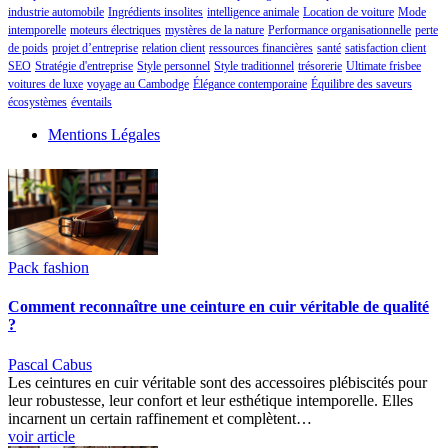
industrie automobile
Ingrédients insolites
intelligence animale
Location de voiture
Mode
intemporelle
moteurs électriques
mystères de la nature
Performance organisationnelle
perte
de poids
projet d’entreprise
relation client
ressources financières
santé
satisfaction client
SEO
Stratégie d'entreprise
Style personnel
Style traditionnel
trésorerie
Ultimate frisbee
voitures de luxe
voyage au Cambodge
Élégance contemporaine
Équilibre des saveurs
écosystèmes
éventails
Mentions Légales
Pack fashion
Comment reconnaître une ceinture en cuir véritable de qualité
?
Pascal Cabus
Les ceintures en cuir véritable sont des accessoires plébiscités pour
leur robustesse, leur confort et leur esthétique intemporelle. Elles
incarnent un certain raffinement et complètent…
voir article