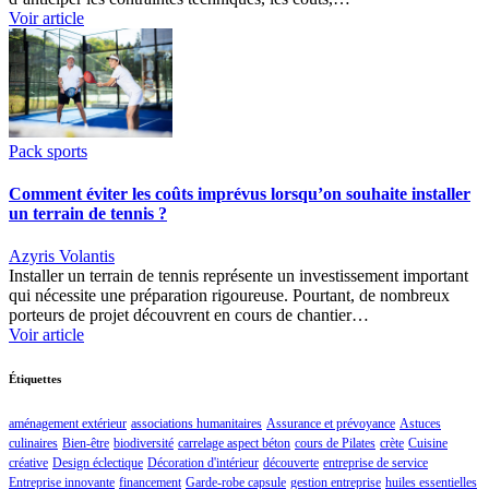
Voir article
Pack sports
Comment éviter les coûts imprévus lorsqu’on souhaite installer
un terrain de tennis ?
Azyris Volantis
Installer un terrain de tennis représente un investissement important
qui nécessite une préparation rigoureuse. Pourtant, de nombreux
porteurs de projet découvrent en cours de chantier…
Voir article
Étiquettes
aménagement extérieur
associations humanitaires
Assurance et prévoyance
Astuces
culinaires
Bien-être
biodiversité
carrelage aspect béton
cours de Pilates
crète
Cuisine
créative
Design éclectique
Décoration d'intérieur
découverte
entreprise de service
Entreprise innovante
financement
Garde-robe capsule
gestion entreprise
huiles essentielles